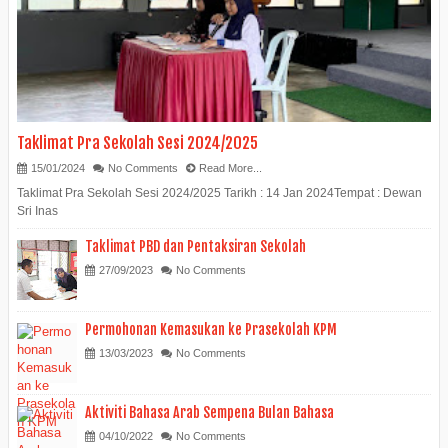
Taklimat Pra Sekolah Sesi 2024/2025
15/01/2024
No Comments
Read More...
Taklimat Pra Sekolah Sesi 2024/2025 Tarikh : 14 Jan 2024Tempat : Dewan
Sri Inas
Taklimat PBD dan Pentaksiran Sekolah
27/09/2023
No Comments
Permohonan Kemasukan ke Prasekolah KPM
13/03/2023
No Comments
Aktiviti Bahasa Arab Sempena Bulan Bahasa
04/10/2022
No Comments