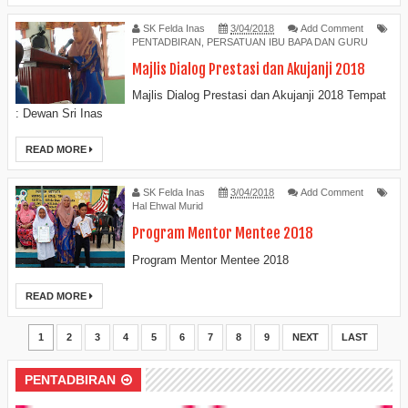
SK Felda Inas
3/04/2018
Add Comment
PENTADBIRAN
,
PERSATUAN IBU BAPA DAN GURU
Majlis Dialog Prestasi dan Akujanji 2018
Majlis Dialog Prestasi dan Akujanji 2018 Tempat
: Dewan Sri Inas
READ MORE
SK Felda Inas
3/04/2018
Add Comment
Hal Ehwal Murid
Program Mentor Mentee 2018
Program Mentor Mentee 2018
READ MORE
1
2
3
4
5
6
7
8
9
NEXT
LAST
PENTADBIRAN