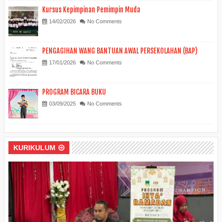
Kursus Kepimpinan Pemimpin Muda
14/02/2026
No Comments
PENGAGIHAN WANG BANTUAN AWAL PERSEKOLAHAN (BAP)
17/01/2026
No Comments
PROGRAM BICARA BUKU
03/09/2025
No Comments
KURIKULUM