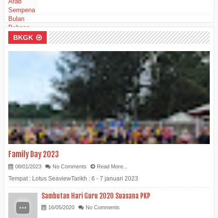
BKGK
Family Day 2023
08/01/2023
No Comments
Read More...
Tempat : Lotus SeaviewTarikh : 6 - 7 januari 2023
Sambutan Hari Guru 2020 Suasana PKP
16/05/2020
No Comments