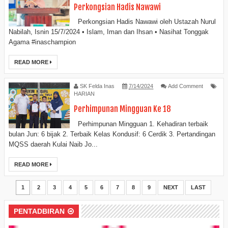
Perkongsian Hadis Nawawi
Perkongsian Hadis Nawawi oleh Ustazah Nurul
Nabilah, Isnin 15/7/2024 • Islam, Iman dan Ihsan • ⁠Nasihat Tonggak
Agama #inaschampion
READ MORE
SK Felda Inas
7/14/2024
Add Comment
HARIAN
Perhimpunan Mingguan Ke 18
Perhimpunan Mingguan 1. Kehadiran terbaik
bulan Jun: 6 bijak 2. Terbaik Kelas Kondusif: 6 Cerdik 3. Pertandingan
MQSS daerah Kulai Naib Jo...
READ MORE
1
2
3
4
5
6
7
8
9
NEXT
LAST
PENTADBIRAN