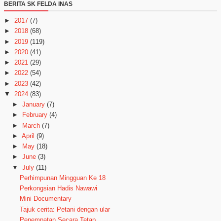
BERITA SK FELDA INAS
►
2017
(7)
►
2018
(68)
►
2019
(119)
►
2020
(41)
►
2021
(29)
►
2022
(54)
►
2023
(42)
▼
2024
(83)
►
January
(7)
►
February
(4)
►
March
(7)
►
April
(9)
►
May
(18)
►
June
(3)
▼
July
(11)
Perhimpunan Mingguan Ke 18
Perkongsian Hadis Nawawi
Mini Documentary
Tajuk cerita: Petani dengan ular
Penempatan Secara Tetap