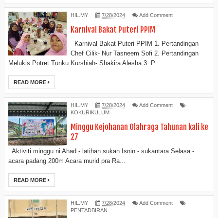
HIL.MY
7/28/2024
Add Comment
Karnival Bakat Puteri PPIM
Karnival Bakat Puteri PPIM 1. Pertandingan
Chef Cilik- Nur Tasneem Sofi 2. Pertandingan
Melukis Potret Tunku Kurshiah- Shakira Alesha 3. P...
READ MORE
HIL.MY
7/28/2024
Add Comment
KOKURIKULUM
Minggu Kejohanan Olahraga Tahunan kali ke
27
Aktiviti minggu ni Ahad - latihan sukan Isnin - sukantara Selasa -
acara padang 200m Acara murid pra Ra...
READ MORE
HIL.MY
7/28/2024
Add Comment
PENTADBIRAN