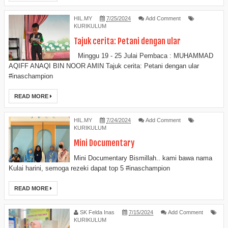
HIL.MY
7/25/2024
Add Comment
KURIKULUM
Tajuk cerita: Petani dengan ular
Minggu 19 - 25 Julai Pembaca : MUHAMMAD
AQIFF ANAQI BIN NOOR AMIN Tajuk cerita: Petani dengan ular
#inaschampion
READ MORE
HIL.MY
7/24/2024
Add Comment
KURIKULUM
Mini Documentary
Mini Documentary Bismillah.. kami bawa nama
Kulai harini, semoga rezeki dapat top 5 #inaschampion
READ MORE
SK Felda Inas
7/15/2024
Add Comment
KURIKULUM