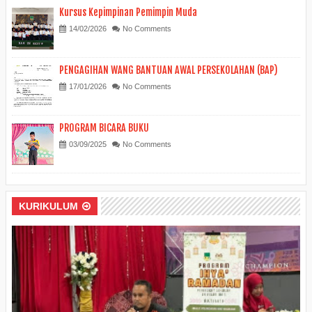
Kursus Kepimpinan Pemimpin Muda
14/02/2026
No Comments
PENGAGIHAN WANG BANTUAN AWAL PERSEKOLAHAN (BAP)
17/01/2026
No Comments
PROGRAM BICARA BUKU
03/09/2025
No Comments
KURIKULUM