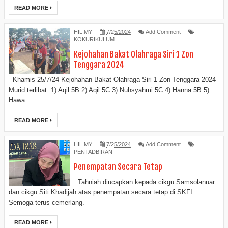
READ MORE
HIL.MY
7/25/2024
Add Comment
KOKURIKULUM
Kejohahan Bakat Olahraga Siri 1 Zon
Tenggara 2024
Khamis 25/7/24 Kejohahan Bakat Olahraga Siri 1 Zon Tenggara 2024
Murid terlibat: 1) Aqil 5B 2) Aqil 5C 3) Nuhsyahmi 5C 4) Hanna 5B 5)
Hawa...
READ MORE
HIL.MY
7/25/2024
Add Comment
PENTADBIRAN
Penempatan Secara Tetap
Tahniah diucapkan kepada cikgu Samsolanuar
dan cikgu Siti Khadijah atas penempatan secara tetap di SKFI.
Semoga terus cemerlang.
READ MORE