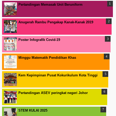
Pertandingan Memasak Unit Beruniform
Anugerah Rambu Pengakap Kanak-Kanak 2019
Poster Infografik Covid-19
Minggu Matematik Pendidikan Khas
Kem Kepimpinan Pusat Kokurikulum Kota Tinggi
Pertandingan ASEV peringkat negeri Johor
STEM KULAI 2025