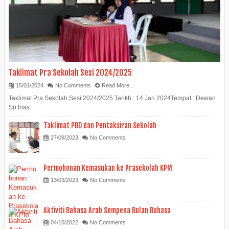
Taklimat Pra Sekolah Sesi 2024/2025
15/01/2024
No Comments
Read More...
Taklimat Pra Sekolah Sesi 2024/2025 Tarikh : 14 Jan 2024Tempat : Dewan
Sri Inas
Taklimat PBD dan Pentaksiran Sekolah
27/09/2023
No Comments
Permohonan Kemasukan ke Prasekolah KPM
13/03/2023
No Comments
Aktiviti Bahasa Arab Sempena Bulan Bahasa
04/10/2022
No Comments