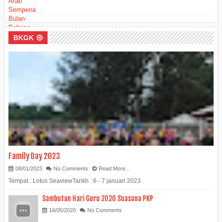
BKGK
Family Day 2023
08/01/2023
No Comments
Read More...
Tempat : Lotus SeaviewTarikh : 6 - 7 januari 2023
Sambutan Hari Guru 2020 Suasana PKP
16/05/2020
No Comments