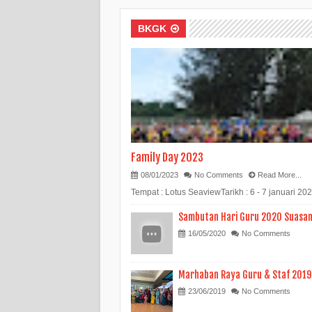
BKGK
Family Day 2023
08/01/2023
No Comments
Read More...
Tempat : Lotus SeaviewTarikh : 6 - 7 januari 20
Sambutan Hari Guru 2020 Suasan
16/05/2020
No Comments
Marhaban Raya Guru & Staf 2019
23/06/2019
No Comments