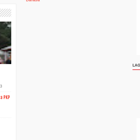
LAG
23
a PKP