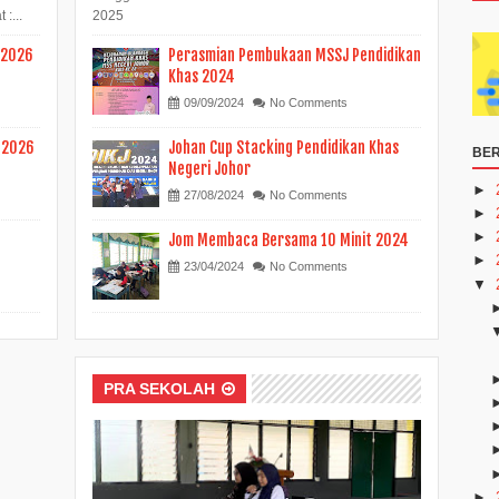
:...
2025
 2026
Perasmian Pembukaan MSSJ Pendidikan
Khas 2024
09/09/2024
No Comments
I 2026
Johan Cup Stacking Pendidikan Khas
BER
Negeri Johor
►
27/08/2024
No Comments
►
►
Jom Membaca Bersama 10 Minit 2024
►
23/04/2024
No Comments
▼
PRA SEKOLAH
►