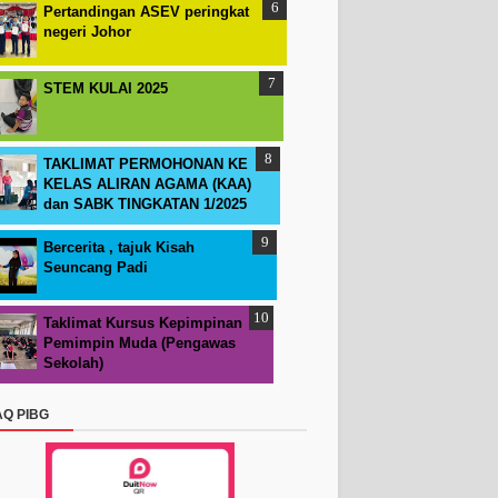
Pertandingan ASEV peringkat
negeri Johor
STEM KULAI 2025
TAKLIMAT PERMOHONAN KE
KELAS ALIRAN AGAMA (KAA)
dan SABK TINGKATAN 1/2025
Bercerita , tajuk Kisah
Seuncang Padi
Taklimat Kursus Kepimpinan
Pemimpin Muda (Pengawas
Sekolah)
AQ PIBG