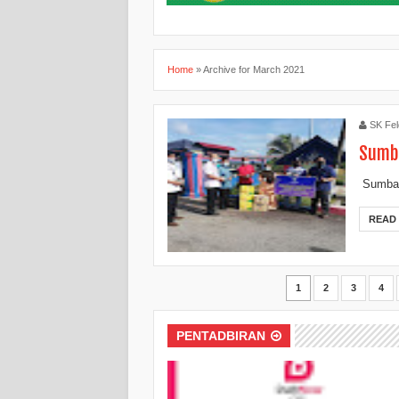
Home
»
Archive for March 2021
SK Fel
Sumba
Sumban
READ
1
2
3
4
PENTADBIRAN