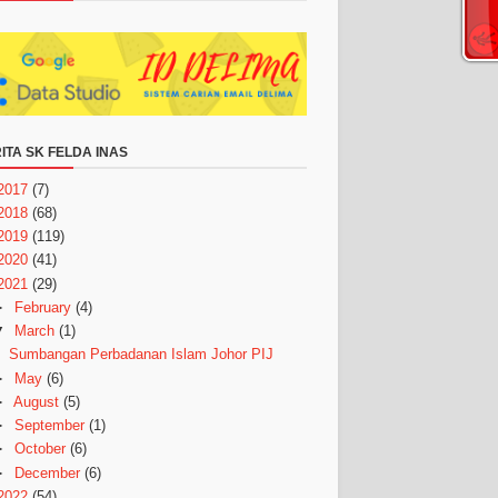
ITA SK FELDA INAS
2017
(7)
2018
(68)
2019
(119)
2020
(41)
2021
(29)
►
February
(4)
▼
March
(1)
Sumbangan Perbadanan Islam Johor PIJ
►
May
(6)
►
August
(5)
►
September
(1)
►
October
(6)
►
December
(6)
2022
(54)