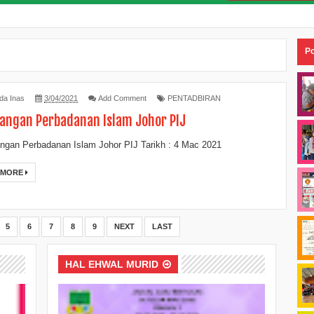
Po
da Inas
3/04/2021
Add Comment
PENTADBIRAN
ngan Perbadanan Islam Johor PIJ
gan Perbadanan Islam Johor PIJ Tarikh : 4 Mac 2021
 MORE
5
6
7
8
9
NEXT
LAST
HAL EHWAL MURID