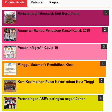
Popular Posts
Kategori
Pages
Pertandingan Memasak Unit Beruniform
Anugerah Rambu Pengakap Kanak-Kanak 2019
Poster Infografik Covid-19
Minggu Matematik Pendidikan Khas
Kem Kepimpinan Pusat Kokurikulum Kota Tinggi
Pertandingan ASEV peringkat negeri Johor