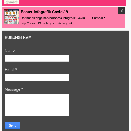
Poster Infografik Covid-19
Berikut dikongsikan bersama infografik Covid-19. Sumber :
http://covid-19.moh.gov.my/infografik
HUBUNGI KAMI
Name
Email
*
Message
*