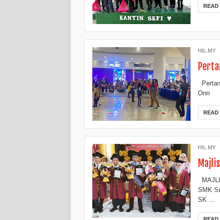
READ
HIL.MY
Perta
Pertand
Onn
READ
HIL.MY
Majli
MAJLIS
SMK Sul
SK ...
READ