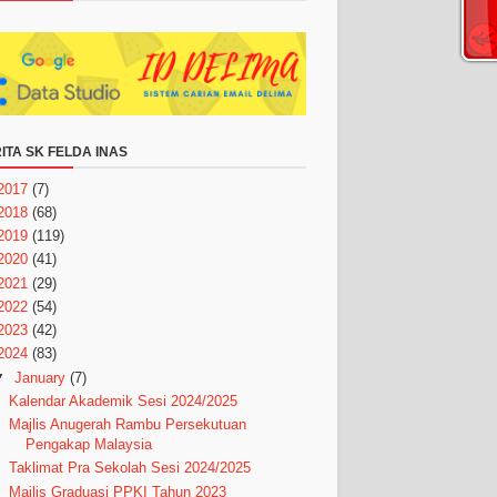
ITA SK FELDA INAS
2017
(7)
2018
(68)
2019
(119)
2020
(41)
2021
(29)
2022
(54)
2023
(42)
2024
(83)
▼
January
(7)
Kalendar Akademik Sesi 2024/2025
Majlis Anugerah Rambu Persekutuan
Pengakap Malaysia
Taklimat Pra Sekolah Sesi 2024/2025
Majlis Graduasi PPKI Tahun 2023