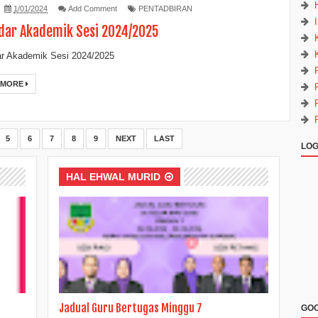
1/01/2024
Add Comment
PENTADBIRAN
dar Akademik Sesi 2024/2025
ar Akademik Sesi 2024/2025
 MORE
5
6
7
8
9
NEXT
LAST
LOG
HAL EHWAL MURID
Jadual Guru Bertugas Minggu 7
GOO