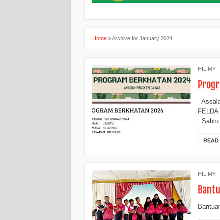
Home
»
Archive for January 2024
HIL.MY
Progr
Assal
FELDA I
: Sabtu
READ
HIL.MY
Bantu
Bantuan