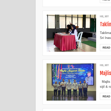
HIL.MY
Takli
Taklima
Sri In
READ
HIL.MY
Majli
Majlis
sijil &
READ