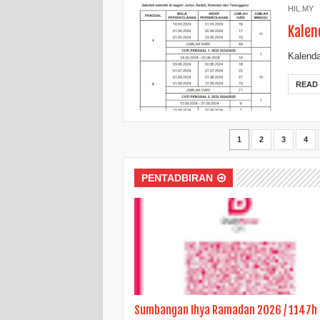
HIL.MY
Kalen
Kalend
READ
1
2
3
4
PENTADBIRAN
Sumbangan Ihya Ramadan 2026 / 1147h