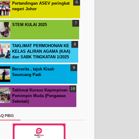
Pertandingan ASEV peringkat
negeri Johor
STEM KULAI 2025
TAKLIMAT PERMOHONAN KE
KELAS ALIRAN AGAMA (KAA)
dan SABK TINGKATAN 1/2025
Bercerita , tajuk Kisah
Seuncang Padi
Taklimat Kursus Kepimpinan
Pemimpin Muda (Pengawas
Sekolah)
AQ PIBG