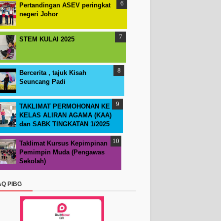
Pertandingan ASEV peringkat
negeri Johor
STEM KULAI 2025
Bercerita , tajuk Kisah
Seuncang Padi
TAKLIMAT PERMOHONAN KE
KELAS ALIRAN AGAMA (KAA)
dan SABK TINGKATAN 1/2025
Taklimat Kursus Kepimpinan
Pemimpin Muda (Pengawas
Sekolah)
AQ PIBG