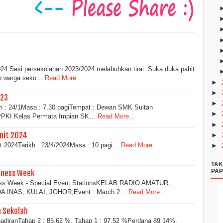
2024 Sesi persekolahan 2023/2024 melabuhkan tirai. Suka duka pahit
ap warga seko…
Read More...
►
►
023
►
: 24/1Masa : 7.30 pagiTempat : Dewan SMK Sultan
►
 PPKI Kelas Permata Impian SK…
Read More...
►
nit 2024
►
2024Tarikh : 23/4/2024Masa : 10 pagi…
Read More...
►
TAK
PAP
eness Week
ess Week - Special Event StationsKELAB RADIO AMATUR,
INAS, KULAI, JOHOR,Event : March 2…
Read More...
n Sekolah
hadiranTahap 2 : 85.62 %. Tahap 1 : 97.52 %Perdana 89.14%.