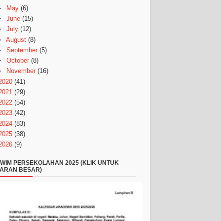
►
May
(6)
►
June
(15)
►
July
(12)
►
August
(8)
►
September
(5)
►
October
(8)
►
November
(16)
2020
(41)
2021
(29)
2022
(54)
2023
(42)
2024
(83)
2025
(38)
2026
(9)
WIM PERSEKOLAHAN 2025 (KLIK UNTUK
ARAN BESAR)