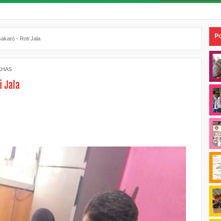
Po
kan) - Roti Jala
KHAS
 Jala