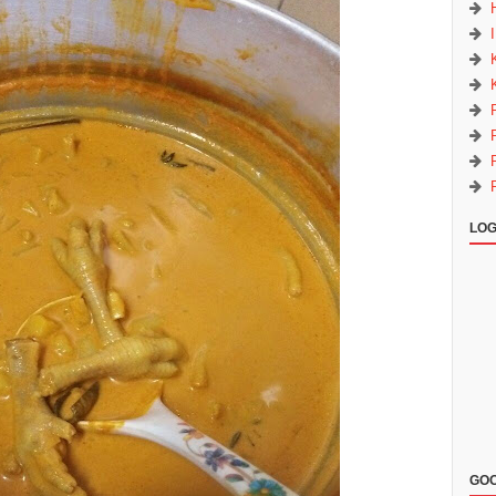
LOG
GOO