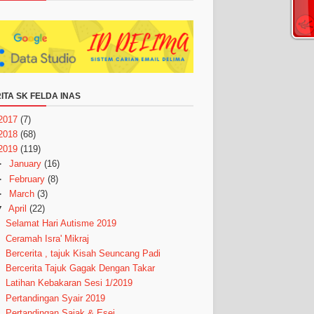
ITA SK FELDA INAS
2017
(7)
2018
(68)
2019
(119)
►
January
(16)
►
February
(8)
►
March
(3)
▼
April
(22)
Selamat Hari Autisme 2019
Ceramah Isra' Mikraj
Bercerita , tajuk Kisah Seuncang Padi
Bercerita Tajuk Gagak Dengan Takar
Latihan Kebakaran Sesi 1/2019
Pertandingan Syair 2019
Pertandingan Sajak & Esei