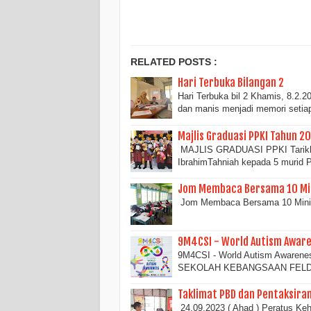
RELATED POSTS :
Hari Terbuka Bilangan 2
Hari Terbuka bil 2 Khamis, 8.2.
dan manis menjadi memori seti
Majlis Graduasi PPKI Tahun 2
MAJLIS GRADUASI PPKI Tarikh 
IbrahimTahniah kepada 5 murid
Jom Membaca Bersama 10 Mi
Jom Membaca Bersama 10 Minit 
9M4CSI - World Autism Awar
9M4CSI - World Autism Awaren
SEKOLAH KEBANGSAAN FELDA 
Taklimat PBD dan Pentaksira
24.09.2023 ( Ahad ) Peratus Ke