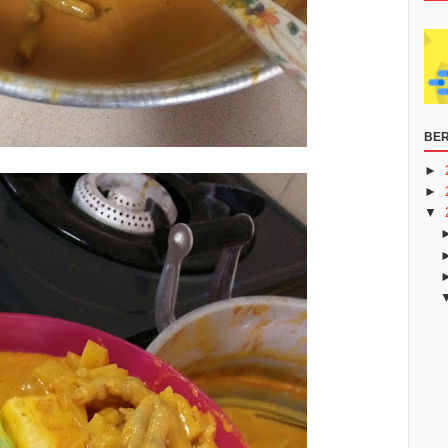
BER
►
►
▼