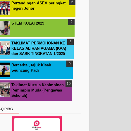
Pertandingan ASEV peringkat
negeri Johor
STEM KULAI 2025
TAKLIMAT PERMOHONAN KE
KELAS ALIRAN AGAMA (KAA)
dan SABK TINGKATAN 1/2025
Bercerita , tajuk Kisah
Seuncang Padi
Taklimat Kursus Kepimpinan
Pemimpin Muda (Pengawas
Sekolah)
AQ PIBG