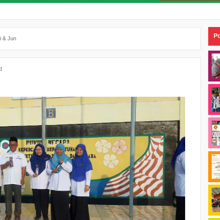
Po
i & Jun
d