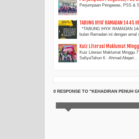
Perjumpaan Pengawas, PSS & S
TABUNG IHYA’ RAMADAN 1445 H
*TABUNG IHYA’ RAMADAN 1445 H
bulan Ramadan ini dengan amal 
Kuiz Literasi Maklumat Mingg
Kuiz Literasi Maklumat Minggu 7
SafiyaTahun 6 : Ahmad Abqari…
0 RESPONSE TO "KEHADIRAN PENUH G