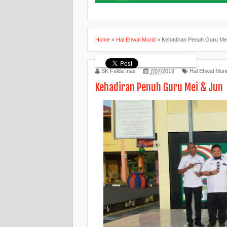
Home
»
Hal Ehwal Murid
»
Kehadiran Penuh Guru Me
SK Felda Inas
7/07/2019
Hal Ehwal Muri
Kehadiran Penuh Guru Mei & Jun