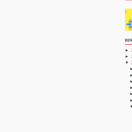
BER
►
►
▼