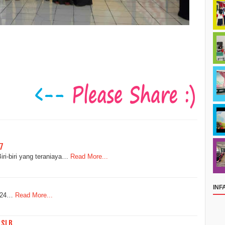
7
ri-biri yang teraniaya…
Read More...
INF
2024…
Read More...
 SLB