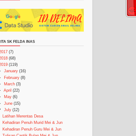
ITA SK FELDA INAS
2017
(7)
2018
(68)
2019
(119)
►
January
(16)
►
February
(8)
►
March
(3)
►
April
(22)
►
May
(6)
►
June
(15)
▼
July
(12)
Latihan Merentas Desa
Kehadiran Penuh Murid Mei & Jun
Kehadiran Penuh Guru Mei & Jun
Tulisan Cantik Bulan Mei & Jun