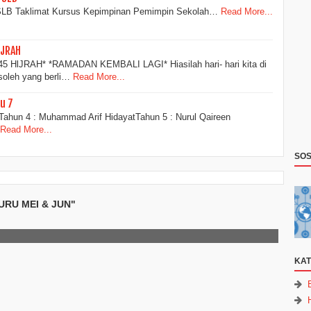
LB Taklimat Kursus Kepimpinan Pemimpin Sekolah…
Read More...
lJRAH
lJRAH* *RAMADAN KEMBALI LAGI* Hiasilah hari- hari kita di
soleh yang berli…
Read More...
u 7
Tahun 4 : Muhammad Arif HidayatTahun 5 : Nurul Qaireen
Read More...
SOS
URU MEI & JUN"
KAT