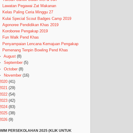
Lawatan Pegawai Zat Makanan
Kelas Paling Ceria Minggu 27
Kulai Special Scout Badges Camp 2019
Agonoree Pendidikan Khas 2019
Koroboree Pengakap 2019
Fun Walk Pend Khas
Penyampaian Lencana Kemajuan Pengakap
Pemenang Tenpin Bowling Pend Khas
►
August
(8)
►
September
(5)
►
October
(8)
►
November
(16)
2020
(41)
2021
(29)
2022
(54)
2023
(42)
2024
(83)
2025
(38)
2026
(9)
WIM PERSEKOLAHAN 2025 (KLIK UNTUK