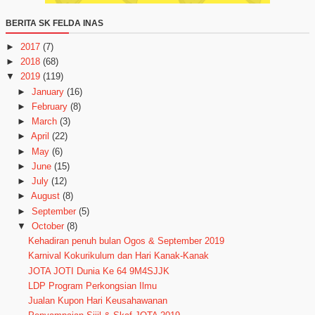
BERITA SK FELDA INAS
►
2017
(7)
►
2018
(68)
▼
2019
(119)
►
January
(16)
►
February
(8)
►
March
(3)
►
April
(22)
►
May
(6)
►
June
(15)
►
July
(12)
►
August
(8)
►
September
(5)
▼
October
(8)
Kehadiran penuh bulan Ogos & September 2019
Karnival Kokurikulum dan Hari Kanak-Kanak
JOTA JOTI Dunia Ke 64 9M4SJJK
LDP Program Perkongsian Ilmu
Jualan Kupon Hari Keusahawanan