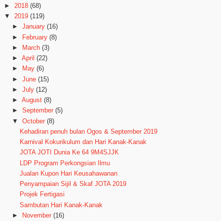
►
2018
(68)
▼
2019
(119)
►
January
(16)
►
February
(8)
►
March
(3)
►
April
(22)
►
May
(6)
►
June
(15)
►
July
(12)
►
August
(8)
►
September
(5)
▼
October
(8)
Kehadiran penuh bulan Ogos & September 2019
Karnival Kokurikulum dan Hari Kanak-Kanak
JOTA JOTI Dunia Ke 64 9M4SJJK
LDP Program Perkongsian Ilmu
Jualan Kupon Hari Keusahawanan
Penyampaian Sijil & Skaf JOTA 2019
Projek Fertigasi
Sambutan Hari Kanak-Kanak
►
November
(16)