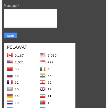
Message
*