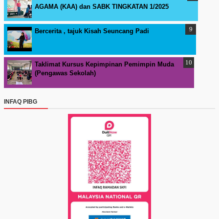
AGAMA (KAA) dan SABK TINGKATAN 1/2025
Bercerita , tajuk Kisah Seuncang Padi
Taklimat Kursus Kepimpinan Pemimpin Muda
(Pengawas Sekolah)
INFAQ PIBG