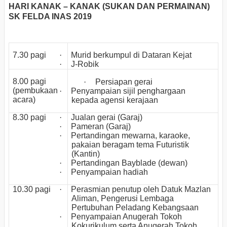
HARI KANAK – KANAK (SUKAN DAN PERMAINAN)
SK FELDA INAS 2019
7.30 pagi
·
Murid berkumpul di Dataran Kejat
·
J-Robik
8.00 pagi
·
Persiapan gerai
(pembukaan
·
Penyampaian sijil penghargaan
acara)
kepada agensi kerajaan
8.30 pagi
·
Jualan gerai (Garaj)
·
Pameran (Garaj)
·
Pertandingan mewarna, karaoke,
pakaian beragam tema Futuristik
(Kantin)
·
Pertandingan Bayblade (dewan)
·
Penyampaian hadiah
10.30 pagi
·
Perasmian penutup oleh Datuk Mazlan
Aliman, Pengerusi Lembaga
Pertubuhan Peladang Kebangsaan
·
Penyampaian Anugerah Tokoh
Kokurikulum serta Anugerah Tokoh