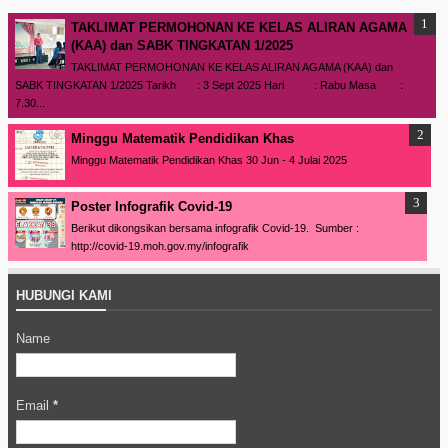
TAKLIMAT PERMOHONAN KE KELAS ALIRAN AGAMA
(KAA) dan SABK TINGKATAN 1/2025
TAKLIMAT PERMOHONAN KE KELAS ALIRAN AGAMA (KAA) dan
SABK TINGKATAN 1/2025 Tarikh : 3 Sept 2025 Hari : Rabu Masa :
7.30...
Minggu Matematik Pendidikan Khas
Minggu Matematik Pendidikan Khas 30 Jun - 4 Julai 2025
Poster Infografik Covid-19
Berikut dikongsikan bersama infografik Covid-19. Sumber :
http://covid-19.moh.gov.my/infografik
HUBUNGI KAMI
Name
Email
*