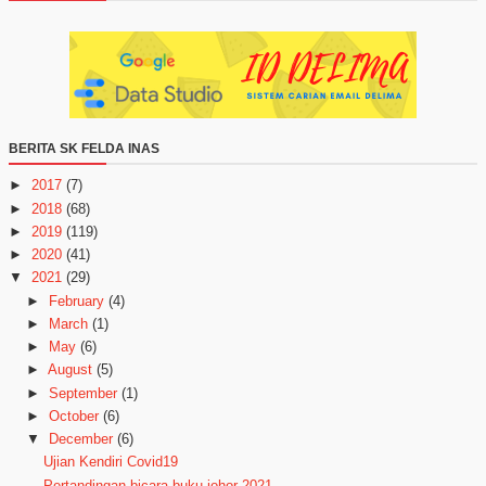
BERITA SK FELDA INAS
►
2017
(7)
►
2018
(68)
►
2019
(119)
►
2020
(41)
▼
2021
(29)
►
February
(4)
►
March
(1)
►
May
(6)
►
August
(5)
►
September
(1)
►
October
(6)
▼
December
(6)
Ujian Kendiri Covid19
Pertandingan bicara buku johor 2021