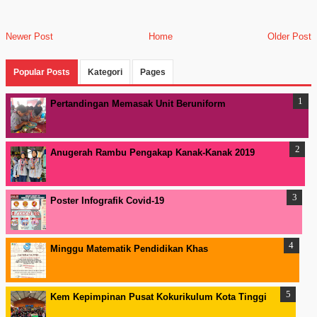
Newer Post
Home
Older Post
Popular Posts
Kategori
Pages
Pertandingan Memasak Unit Beruniform
Anugerah Rambu Pengakap Kanak-Kanak 2019
Poster Infografik Covid-19
Minggu Matematik Pendidikan Khas
Kem Kepimpinan Pusat Kokurikulum Kota Tinggi