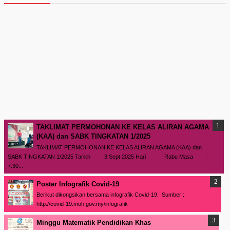
TAKLIMAT PERMOHONAN KE KELAS ALIRAN AGAMA
(KAA) dan SABK TINGKATAN 1/2025
TAKLIMAT PERMOHONAN KE KELAS ALIRAN AGAMA (KAA) dan
SABK TINGKATAN 1/2025 Tarikh : 3 Sept 2025 Hari : Rabu Masa :
7.30...
Poster Infografik Covid-19
Berikut dikongsikan bersama infografik Covid-19. Sumber :
http://covid-19.moh.gov.my/infografik
Minggu Matematik Pendidikan Khas