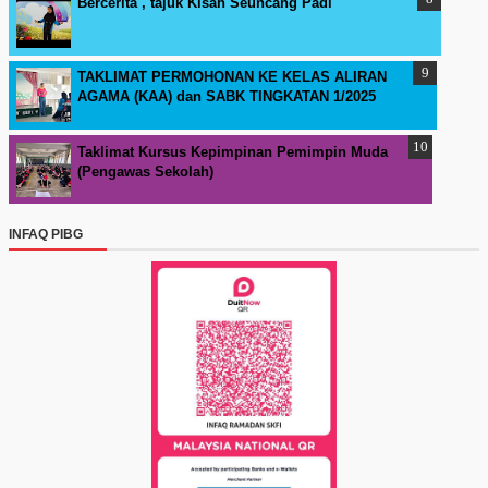
Bercerita , tajuk Kisah Seuncang Padi
TAKLIMAT PERMOHONAN KE KELAS ALIRAN
AGAMA (KAA) dan SABK TINGKATAN 1/2025
Taklimat Kursus Kepimpinan Pemimpin Muda
(Pengawas Sekolah)
INFAQ PIBG