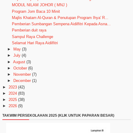
MODUL NILAM JOHOR ( MNJ )
Program Jom Baca 10 Minit
Majlis Khatam Al-Quran & Penutupan Program Ihya' R...
Pemberian Sumbangan Sempena Aidilfitri Kepada Asna...
Pemberian duit raya
Sampul Raya Challenge
Selamat Hari Raya Aidilfitri
►
May
(3)
►
July
(4)
►
August
(3)
►
October
(6)
►
November
(7)
►
December
(1)
►
2023
(42)
►
2024
(83)
►
2025
(38)
►
2026
(9)
TAKWIM PERSEKOLAHAN 2025 (KLIK UNTUK PAPARAN BESAR)