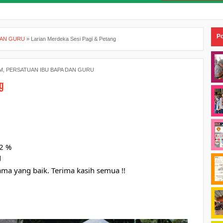
Po
DAN GURU
»
Larian Merdeka Sesi Pagi & Petang
M
,
PERSATUAN IBU BAPA DAN GURU
g
02 %
g
ma yang baik. Terima kasih semua !!