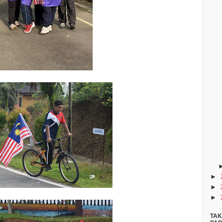
►
►
►
TAK