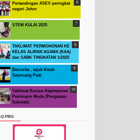
Pertandingan ASEV peringkat
negeri Johor
STEM KULAI 2025
TAKLIMAT PERMOHONAN KE
KELAS ALIRAN AGAMA (KAA)
dan SABK TINGKATAN 1/2025
Bercerita , tajuk Kisah
Seuncang Padi
Taklimat Kursus Kepimpinan
Pemimpin Muda (Pengawas
Sekolah)
AQ PIBG