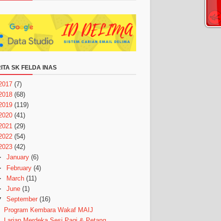
ITA SK FELDA INAS
2017
(7)
2018
(68)
2019
(119)
2020
(41)
2021
(29)
2022
(54)
2023
(42)
►
January
(6)
►
February
(4)
►
March
(11)
►
June
(1)
▼
September
(16)
Program Kembara Wakaf MAIJ
Larian Merdeka Sesi Pagi & Petang