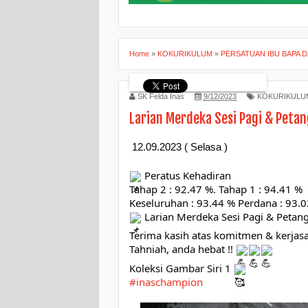
Home
»
KOKURIKULUM
»
PERSATUAN IBU BAPA 
SK Felda Inas
9/12/2023
KOKURIKULU
Larian Merdeka Sesi Pagi & Petan
12.09.2023 ( Selasa )
Peratus Kehadiran
Tahap 2 : 92.47 %. Tahap 1 : 94.41 %
Keseluruhan : 93.44 % Perdana : 93.
Larian Merdeka Sesi Pagi & Petan
Terima kasih atas komitmen & kerjasa
Tahniah, anda hebat !!
Koleksi Gambar Siri 1
#inaschampion