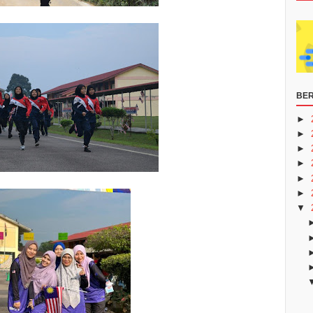
BER
►
►
►
►
►
►
▼