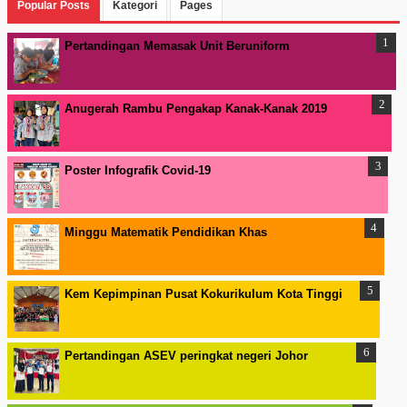
Popular Posts
Kategori
Pages
Pertandingan Memasak Unit Beruniform
Anugerah Rambu Pengakap Kanak-Kanak 2019
Poster Infografik Covid-19
Minggu Matematik Pendidikan Khas
Kem Kepimpinan Pusat Kokurikulum Kota Tinggi
Pertandingan ASEV peringkat negeri Johor