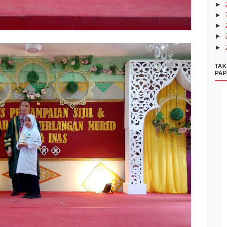
►
►
►
►
►
TAK
PAP