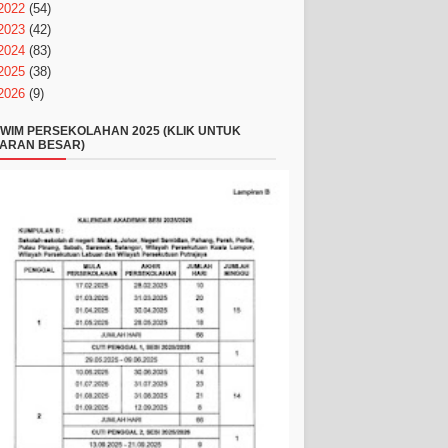
2022
(54)
2023
(42)
2024
(83)
2025
(38)
2026
(9)
WIM PERSEKOLAHAN 2025 (KLIK UNTUK
ARAN BESAR)