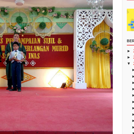
BER
►
►
▼