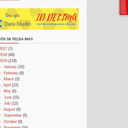
ITA SK FELDA INAS
2017
(7)
2018
(68)
2019
(119)
►
January
(16)
►
February
(8)
►
March
(3)
►
April
(22)
►
May
(6)
►
June
(15)
►
July
(12)
►
August
(8)
►
September
(5)
►
October
(8)
▼
November
(16)