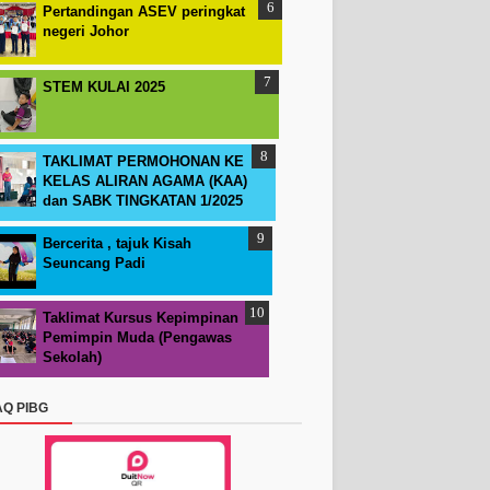
Pertandingan ASEV peringkat
negeri Johor
STEM KULAI 2025
TAKLIMAT PERMOHONAN KE
KELAS ALIRAN AGAMA (KAA)
dan SABK TINGKATAN 1/2025
Bercerita , tajuk Kisah
Seuncang Padi
Taklimat Kursus Kepimpinan
Pemimpin Muda (Pengawas
Sekolah)
AQ PIBG