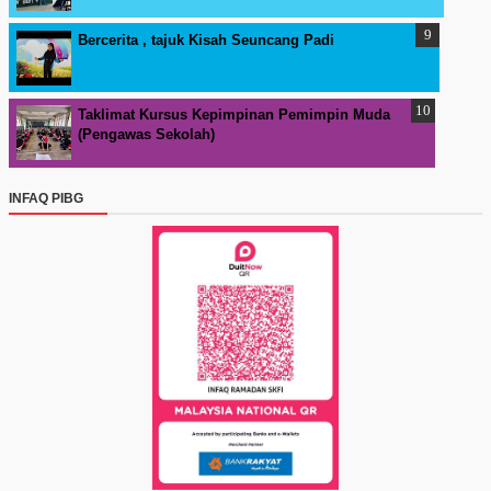
Bercerita , tajuk Kisah Seuncang Padi
Taklimat Kursus Kepimpinan Pemimpin Muda
(Pengawas Sekolah)
INFAQ PIBG