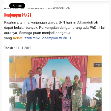
SK Felda Inas
11/11/2019
PENTADBIRAN
Kunjungan PAK21
Kisahnya terima kunjungan warga JPN hari ni. Alhamdulillah
dapat belajar banyak. Perkongsian dengan orang ada PhD ni lain
auranya. Semoga puan menjadi pengetua
yang
hebat
.
#
skfi
#
INASchampion
#
PAK21
Tarikh : 11.11.2019