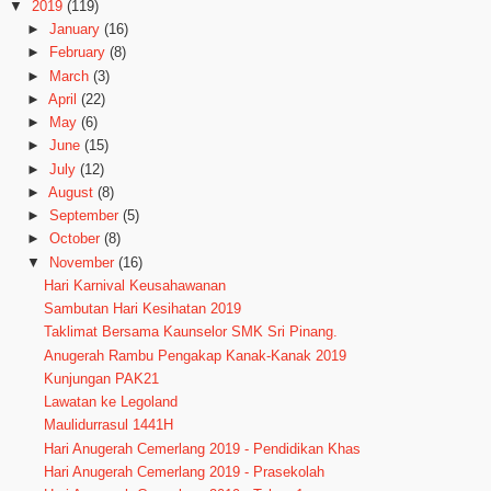
▼
2019
(119)
►
January
(16)
►
February
(8)
►
March
(3)
►
April
(22)
►
May
(6)
►
June
(15)
►
July
(12)
►
August
(8)
►
September
(5)
►
October
(8)
▼
November
(16)
Hari Karnival Keusahawanan
Sambutan Hari Kesihatan 2019
Taklimat Bersama Kaunselor SMK Sri Pinang.
Anugerah Rambu Pengakap Kanak-Kanak 2019
Kunjungan PAK21
Lawatan ke Legoland
Maulidurrasul 1441H
Hari Anugerah Cemerlang 2019 - Pendidikan Khas
Hari Anugerah Cemerlang 2019 - Prasekolah