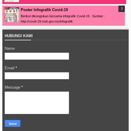
Poster Infografik Covid-19
Berikut dikongsikan bersama infografik Covid-19. Sumber :
http://covid-19.moh.gov.my/infografik
HUBUNGI KAMI
Name
Email
*
Message
*