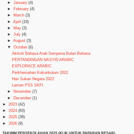
►
January
(4)
►
February
(4)
►
March
(3)
►
April
(19)
►
May
(3)
►
July
(4)
►
August
(3)
▼
October
(6)
Aktiviti Bahasa Arab Sempena Bulan Bahasa
PERTANDINGAN NASYID ARABIC
EXPLORACE ARABIC
Perkhemahan Kokurikulum 2022
Hari Sukan Negara 2022
Laman PSS SKFI
►
November
(7)
►
December
(1)
►
2023
(42)
►
2024
(83)
►
2025
(38)
►
2026
(9)
TAKWIM PERSEKOLAHAN 2025 (KLIK UNTUK PAPARAN BESAR)