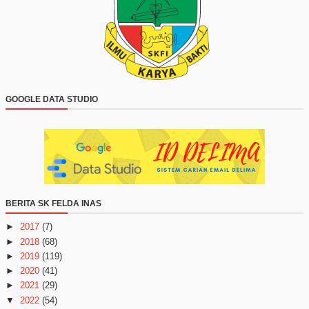
GOOGLE DATA STUDIO
BERITA SK FELDA INAS
►
2017
(7)
►
2018
(68)
►
2019
(119)
►
2020
(41)
►
2021
(29)
▼
2022
(54)