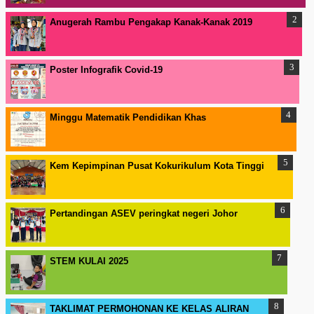
Anugerah Rambu Pengakap Kanak-Kanak 2019
Poster Infografik Covid-19
Minggu Matematik Pendidikan Khas
Kem Kepimpinan Pusat Kokurikulum Kota Tinggi
Pertandingan ASEV peringkat negeri Johor
STEM KULAI 2025
TAKLIMAT PERMOHONAN KE KELAS ALIRAN