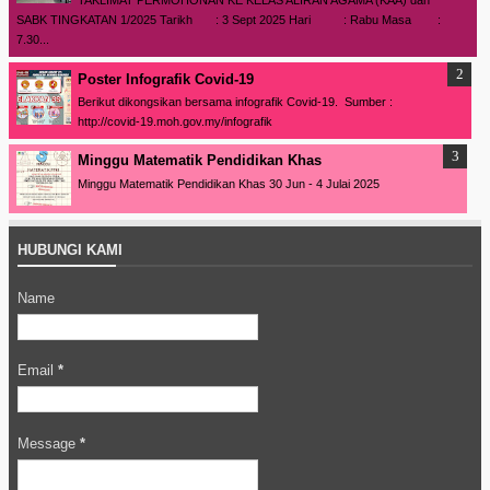
TAKLIMAT PERMOHONAN KE KELAS ALIRAN AGAMA (KAA) dan
SABK TINGKATAN 1/2025 Tarikh : 3 Sept 2025 Hari : Rabu Masa :
7.30...
Poster Infografik Covid-19
Berikut dikongsikan bersama infografik Covid-19. Sumber :
http://covid-19.moh.gov.my/infografik
Minggu Matematik Pendidikan Khas
Minggu Matematik Pendidikan Khas 30 Jun - 4 Julai 2025
HUBUNGI KAMI
Name
Email
*
Message
*