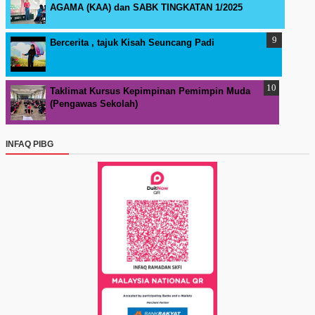
AGAMA (KAA) dan SABK TINGKATAN 1/2025
Bercerita , tajuk Kisah Seuncang Padi
Taklimat Kursus Kepimpinan Pemimpin Muda
(Pengawas Sekolah)
INFAQ PIBG